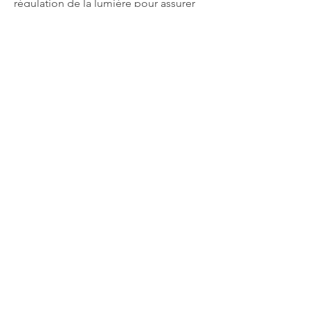
régulation de la lumière pour assurer
une ambiance chaleureuse et
confortable.