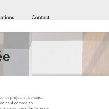
sations
Contact
ée
us les projets et à chaque
n, en neuf comme en
 propose une offre large de