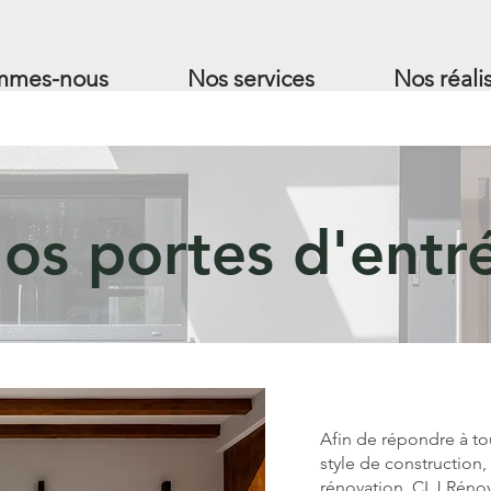
mmes-nous
Nos services
Nos réali
os portes d'entr
Afin de répondre à to
style de constructio
rénovation, CLJ Rénov