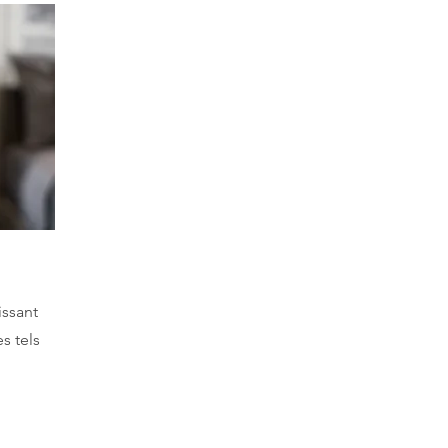
issant
s tels