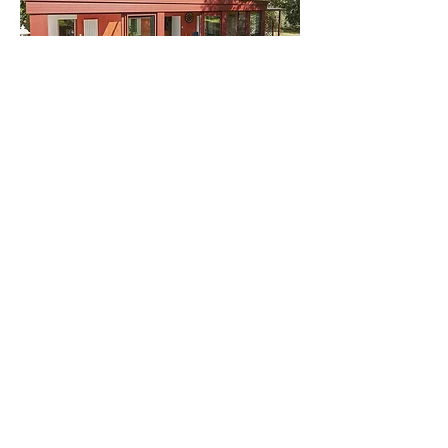
Design
• Forme droite, victorienne ou rayonnante
• Angle sortant ou entrant
• Pans coupés
• Large choix de réhausses de chéneau
pour affiner la toiture : droites, moulurées
• Offre de coloris presque infinie
Mentions légales
Politique en matière de cookies